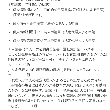
ⅰ申請書（当社指定の様式）
個人情報開示／利用目的通知申請書(法定代理人による申請)
(手数料が必要です)
個人情報訂正申請書（法定代理人よる申請）
個人情報利用停止・消去申請書（法定代理人よる申請）
個人情報第三者提供停止申請書（法定代理人よる申請）
[1]申請書（本人）の公的身分証書（運転免許証、パスポート、
若しくは健康保険証のコピー［いずれも有効期限内のもの］又は
住民票の写し（コピーは不可）［発行から3ヶ月以内のも
の］・・・1通
[2]法定代理人の印鑑証明書の原紙［発行から3ヶ月以内のも
の］・・・1通
[3]代理人が本人の法定代理人であることを証するための資料
（親権者の場合には本人の戸籍抄本の原紙［発行から3ヶ月以内
のもの］又は扶養家族が記載された健康保険証のコピー［有効期
限内のもの］、後見人の場合には後見登記の登記事項証明書の原
紙［発行から3ヶ月以内のもの］又は裁判所の選任決定書のコピ
ーなど）・・・1通