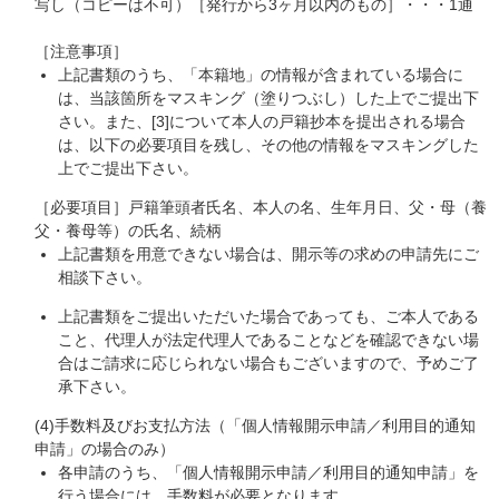
写し（コピーは不可）［発行から3ヶ月以内のもの］・・・1通
［注意事項］
上記書類のうち、「本籍地」の情報が含まれている場合に
は、当該箇所をマスキング（塗りつぶし）した上でご提出下
さい。また、[3]について本人の戸籍抄本を提出される場合
は、以下の必要項目を残し、その他の情報をマスキングした
上でご提出下さい。
［必要項目］戸籍筆頭者氏名、本人の名、生年月日、父・母（養
父・養母等）の氏名、続柄
上記書類を用意できない場合は、開示等の求めの申請先にご
相談下さい。
上記書類をご提出いただいた場合であっても、ご本人である
こと、代理人が法定代理人であることなどを確認できない場
合はご請求に応じられない場合もございますので、予めご了
承下さい。
(4)手数料及びお支払方法（「個人情報開示申請／利用目的通知
申請」の場合のみ）
各申請のうち、「個人情報開示申請／利用目的通知申請」を
行う場合には、手数料が必要となります。