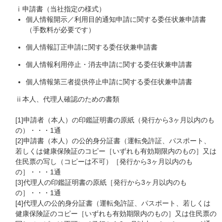
ⅰ申請書（当社指定の様式）
個人情報開示／利用目的通知申請に関する委任状兼申請書
（手数料が必要です）
個人情報訂正申請に関する委任状兼申請書
個人情報利用停止・消去申請に関する委任状兼申請書
個人情報第三者提供停止申請に関する委任状兼申請書
ⅱ本人、代理人確認のための書類
[1]申請者（本人）の印鑑証明書の原紙（発行から3ヶ月以内のも
の）・・・1通
[2]申請書（本人）の公的身分証書（運転免許証、パスポート、
若しくは健康保険証のコピー［いずれも有効期限内のもの］又は
住民票の写し（コピーは不可）［発行から3ヶ月以内のも
の］・・・1通
[3]代理人の印鑑証明書の原紙［発行から3ヶ月以内のも
の］・・・1通
[4]代理人の公的身分証書（運転免許証、パスポート、若しくは
健康保険証のコピー［いずれも有効期限内のもの］又は住民票の