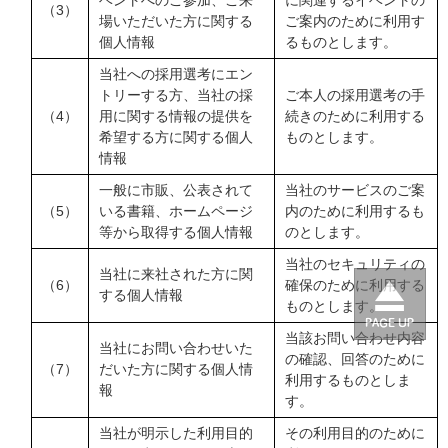
（3）
場いただいた方に関する
ご案内のために利用す
個人情報
るものとします。
当社への採用選考にエン
トリーする方、当社の採
ご本人の採用選考の手
（4）
用に関する情報の提供を
続きのために利用する
希望する方に関する個人
ものとします。
情報
一般に市販、公表されて
当社のサービスのご案
（5）
いる書籍、ホームページ
内のために利用するも
等から取得する個人情報
のとします。
当社のセキュリティの
当社に来社された方に関
（6）
確保のために利用する
する個人情報
ものとします。
当該お問い合わせ内容
当社にお問い合わせいた
の確認、回答のために
（7）
だいた方に関する個人情
利用するものとしま
報
す。
当社が明示した利用目的
その利用目的のために