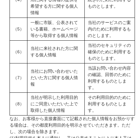
希望する方に関する個人
ものとします。
情報
一般に市販、公表されて
当社のサービスのご案
（5）
いる書籍、ホームページ
内のために利用するも
等から取得する個人情報
のとします。
当社のセキュリティの
当社に来社された方に関
（6）
確保のために利用する
する個人情報
ものとします。
当該お問い合わせ内容
当社にお問い合わせいた
の確認、回答のために
（7）
だいた方に関する個人情
利用するものとしま
報
す。
当社が明示した利用目的
その利用目的のために
（8）
にご同意いただいた上で
利用するものとしま
取得した個人情報
す。
なお、お客様から直接書面にて記載された個人情報をお預かりす
る場合は、その都度利用目的を明示させていただきます。ただ
し、次の場合を除きます。
(1)利用目的を本人に通知し、又は公表することにより本人又は