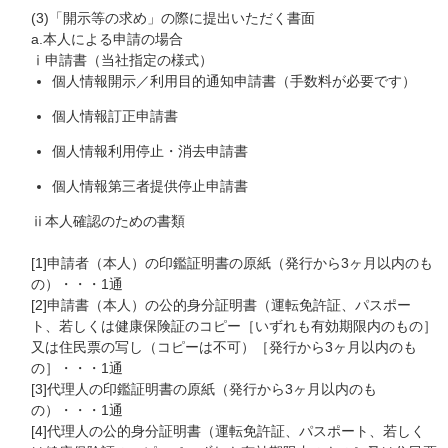
(3)「開示等の求め」の際に提出いただく書面
a.本人による申請の場合
ⅰ申請書（当社指定の様式）
個人情報開示／利用目的通知申請書（手数料が必要です）
個人情報訂正申請書
個人情報利用停止・消去申請書
個人情報第三者提供停止申請書
ⅱ本人確認のための書類
[1]申請者（本人）の印鑑証明書の原紙（発行から3ヶ月以内のも
の）・・・1通
[2]申請書（本人）の公的身分証明書（運転免許証、パスポー
ト、若しくは健康保険証のコピー［いずれも有効期限内のもの］
又は住民票の写し（コピーは不可）［発行から3ヶ月以内のも
の］・・・1通
[3]代理人の印鑑証明書の原紙（発行から3ヶ月以内のも
の）・・・1通
[4]代理人の公的身分証明書（運転免許証、パスポート、若しく