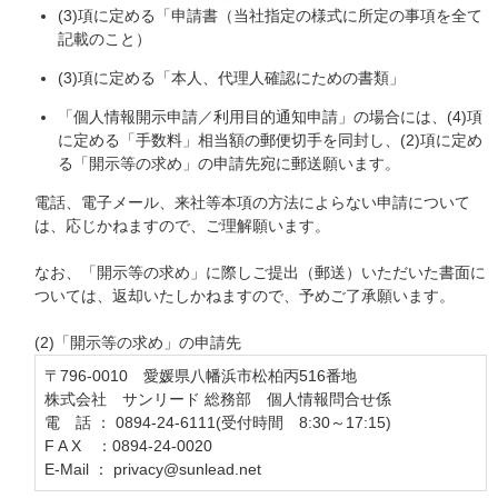
(3)項に定める「申請書（当社指定の様式に所定の事項を全て
記載のこと）
(3)項に定める「本人、代理人確認にための書類」
「個人情報開示申請／利用目的通知申請」の場合には、(4)項
に定める「手数料」相当額の郵便切手を同封し、(2)項に定め
る「開示等の求め」の申請先宛に郵送願います。
電話、電子メール、来社等本項の方法によらない申請について
は、応じかねますので、ご理解願います。
なお、「開示等の求め」に際しご提出（郵送）いただいた書面に
ついては、返却いたしかねますので、予めご了承願います。
(2)「開示等の求め」の申請先
〒796-0010 愛媛県八幡浜市松柏丙516番地
株式会社 サンリード 総務部 個人情報問合せ係
電 話 ： 0894-24-6111(受付時間 8:30～17:15)
F A X ：0894-24-0020
E-Mail ： privacy@sunlead.net