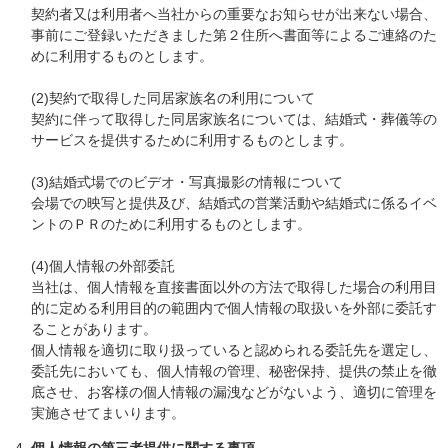
契約者又は利用者へ当社からの重要なお知らせが出来ない場合、
事前にご登録いただきました第２住所へ書面等によるご連絡のた
めに利用するものとします。
(2)契約で取得した同居家族名の利用について
契約に伴って取得した同居家族名については、結婚式・葬儀等の
サービスを提供するために利用するものとします。
(3)結婚式場でのビデオ・写真撮影の情報について
会場での映写と提供及び、結婚式の営業活動や結婚式に係るイベ
ントのＰＲのために利用するものとします。
(4)個人情報の外部委託
当社は、個人情報を直接書面以外の方法で取得した場合の利用目
的に定める利用目的の範囲内で個人情報の取扱いを外部に委託す
ることがあります。
個人情報を適切に取り扱っていると認められる委託先を選定し、
委託先においても、個人情報の管理、秘密保持、提供の禁止を徹
底させ、お客様の個人情報の漏洩などがないよう、適切に管理を
実施させてまいります。
個人情報の第三者提供に関する事項