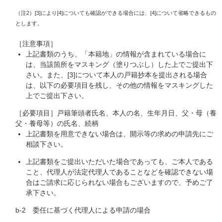
（注2）[3]により[4]についても確認ができる場合には、[4]について省略できるもの
とします。
［注意事項］
上記書類のうち、「本籍地」の情報が含まれている場合に
は、当該箇所をマスキング（塗りつぶし）した上でご提出下
さい。また、[3]について本人の戸籍抄本を提出される場合
は、以下の必要項目を残し、その他の情報をマスキングした
上でご提出下さい。
［必要項目］戸籍筆頭者氏名、本人の名、生年月日、父・母（養
父・養母等）の氏名、続柄
上記書類を用意できない場合は、開示等の求めの申請先にご
相談下さい。
上記書類をご提出いただいた場合であっても、ご本人である
こと、代理人が法定代理人であることなどを確認できない場
合はご請求に応じられない場合もございますので、予めご了
承下さい。
b-2 委任に基づく代理人による申請の場合