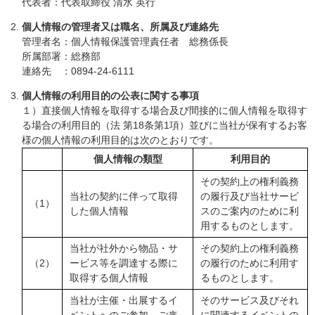
代表者：代表取締役 清水 英行
個人情報の管理者又は職名、所属及び連絡先
管理者名：個人情報保護管理責任者 総務係長
所属部署：総務部
連絡先 ：0894-24-6111
個人情報の利用目的の公表に関する事項
１）直接個人情報を取得する場合及び間接的に個人情報を取得す
る場合の利用目的（法 第18条第1項）並びに当社が保有するお客
様の個人情報の利用目的は次のとおりです。
個人情報の類型
利用目的
その契約上の権利義務
当社の契約に伴って取得
の履行及び当社サービ
（1）
した個人情報
スのご案内のために利
用するものとします。
当社が社外から物品・サ
その契約上の権利義務
（2）
ービス等を調達する際に
の履行のために利用す
取得する個人情報
るものとします。
当社が主催・出展するイ
そのサービス及びそれ
ベントへのご参加、ご来
に関連するイベントの