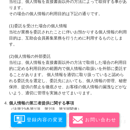
当社は、個人情報を直接書面以外の方法によって取得する事があ
ります。
その場合の個人情報の利用目的は下記の通りです。
(1)委託を受けた場合の個人情報
当社が業務を委託されたことに伴いお預かりする個人情報の利用
目的は、互助会会員募集業務を行うために利用するものとしま
す。
(2)個人情報の外部委託
当社は、個人情報を直接書面以外の方法で取得した場合の利用目
的に定める利用目的の範囲内で個人情報の取扱いを外部に委託す
ることがあります。 個人情報を適切に取り扱っていると認めら
れる委託先を選定し、委託先においても、個人情報の管理、秘密
保持、提供の禁止を徹底させ、お客様の個人情報の漏洩などがな
いよう、適切に管理を実施させてまいります。
個人情報の第三者提供に関する事項
（法第23条第1項、第2項、第3項関連）
当社は、お客様から取得いたしました個人情報を適切に管理し、
登録内容の変更
お問い合わせ
予めお客様の同意を得ることなく第三者に提供することはありま
せん。