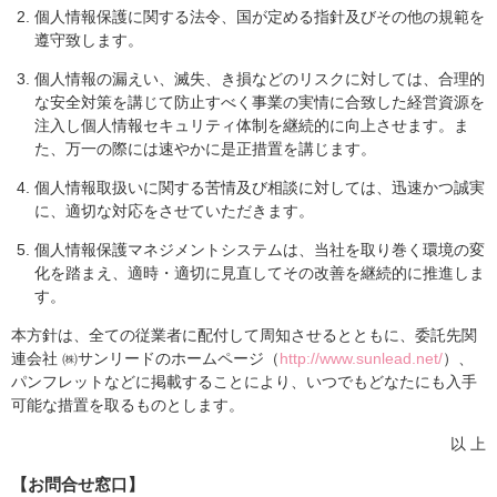
個人情報保護に関する法令、国が定める指針及びその他の規範を
遵守致します。
個人情報の漏えい、滅失、き損などのリスクに対しては、合理的
な安全対策を講じて防止すべく事業の実情に合致した経営資源を
注入し個人情報セキュリティ体制を継続的に向上させます。ま
た、万一の際には速やかに是正措置を講じます。
個人情報取扱いに関する苦情及び相談に対しては、迅速かつ誠実
に、適切な対応をさせていただきます。
個人情報保護マネジメントシステムは、当社を取り巻く環境の変
化を踏まえ、適時・適切に見直してその改善を継続的に推進しま
す。
本方針は、全ての従業者に配付して周知させるとともに、委託先関
連会社 ㈱サンリードのホームページ（
http://www.sunlead.net/
）、
パンフレットなどに掲載することにより、いつでもどなたにも入手
可能な措置を取るものとします。
以 上
【お問合せ窓口】