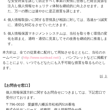
な安全対策を講じて防止すべく事業の実情に合致した経営資源を
注入し個人情報セキュリティ体制を継続的に向上させます。ま
た、万一の際には速やかに是正措置を講じます。
個人情報取扱いに関する苦情及び相談に対しては、迅速かつ誠実
に、適切な対応をさせていただきます。
個人情報保護マネジメントシステムは、当社を取り巻く環境の変
化を踏まえ、適時・適切に見直してその改善を継続的に推進しま
す。
本方針は、全ての従業者に配付して周知させるとともに、当社のホ
ームページ（
http://www.sunlead.net/
）、パンフレットなどに掲載す
ることにより、いつでもどなたにも入手可能な措置を取るものとし
ます。
以 上
【お問合せ窓口】
個人情報保護方針に関するお問合せにつきましては、下記窓口で
受付けております。
〒796-0010 愛媛県八幡浜市松柏丙516番地
株式会社サンリード 総務部 個人情報問合せ係