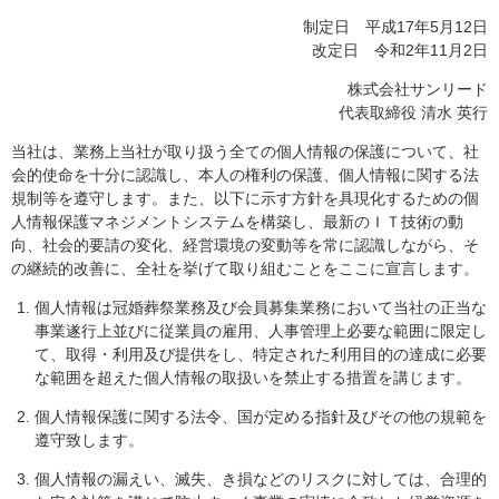
制定日 平成17年5月12日
改定日 令和2年11月2日
株式会社サンリード
代表取締役 清水 英行
当社は、業務上当社が取り扱う全ての個人情報の保護について、社
会的使命を十分に認識し、本人の権利の保護、個人情報に関する法
規制等を遵守します。また、以下に示す方針を具現化するための個
人情報保護マネジメントシステムを構築し、最新のＩＴ技術の動
向、社会的要請の変化、経営環境の変動等を常に認識しながら、そ
の継続的改善に、全社を挙げて取り組むことをここに宣言します。
個人情報は冠婚葬祭業務及び会員募集業務において当社の正当な
事業遂行上並びに従業員の雇用、人事管理上必要な範囲に限定し
て、取得・利用及び提供をし、特定された利用目的の達成に必要
な範囲を超えた個人情報の取扱いを禁止する措置を講じます。
個人情報保護に関する法令、国が定める指針及びその他の規範を
遵守致します。
個人情報の漏えい、滅失、き損などのリスクに対しては、合理的