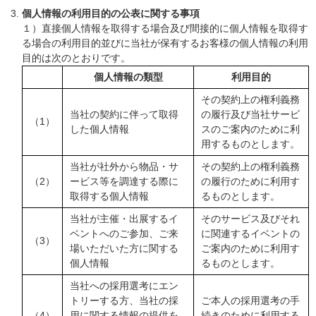
個人情報の利用目的の公表に関する事項
１）直接個人情報を取得する場合及び間接的に個人情報を取得す
る場合の利用目的並びに当社が保有するお客様の個人情報の利用
目的は次のとおりです。
個人情報の類型
利用目的
その契約上の権利義務
当社の契約に伴って取得
の履行及び当社サービ
（1）
した個人情報
スのご案内のために利
用するものとします。
当社が社外から物品・サ
その契約上の権利義務
（2）
ービス等を調達する際に
の履行のために利用す
取得する個人情報
るものとします。
当社が主催・出展するイ
そのサービス及びそれ
ベントへのご参加、ご来
に関連するイベントの
（3）
場いただいた方に関する
ご案内のために利用す
個人情報
るものとします。
当社への採用選考にエン
トリーする方、当社の採
ご本人の採用選考の手
（4）
用に関する情報の提供を
続きのために利用する